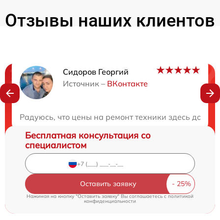
Отзывы наших клиентов
Сидоров Георгий
Нужна консультация?
Источник –
ВКонтакте
Закажите бесплатную консультацию
Радуюсь, что цены на ремонт техники здесь доступ
Бесплатная консультация со
специалистом
Оставить заявку
Нажимая на кнопку "Оставить заявку" Вы соглашаетесь c
политикой
конфиденциальности